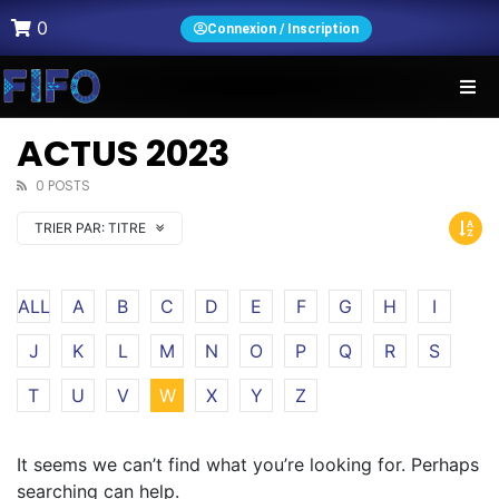
0
Connexion / Inscription
ACTUS 2023
0 POSTS
TRIER PAR:
TITRE
ALL
A
B
C
D
E
F
G
H
I
J
K
L
M
N
O
P
Q
R
S
T
U
V
W
X
Y
Z
It seems we can’t find what you’re looking for. Perhaps
searching can help.