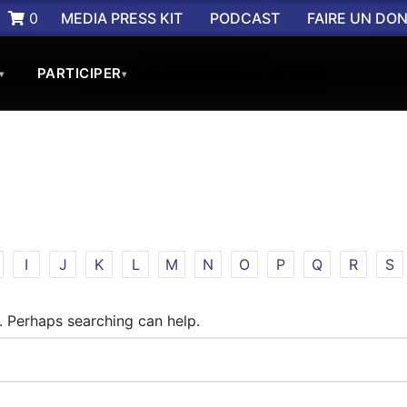
0
MEDIA PRESS KIT
PODCAST
FAIRE UN DO
PARTICIPER
▾
▾
I
J
K
L
M
N
O
P
Q
R
S
r. Perhaps searching can help.