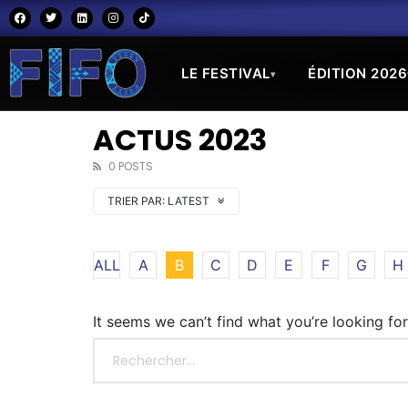
LE FESTIVAL
ÉDITION 2026
▾
ACTUS 2023
0 POSTS
TRIER PAR:
LATEST
ALL
A
B
C
D
E
F
G
H
It seems we can’t find what you’re looking fo