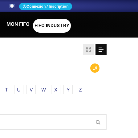
N
Connexion / Inscription
MON FIFO
FIFO INDUSTRY
T
U
V
W
X
Y
Z