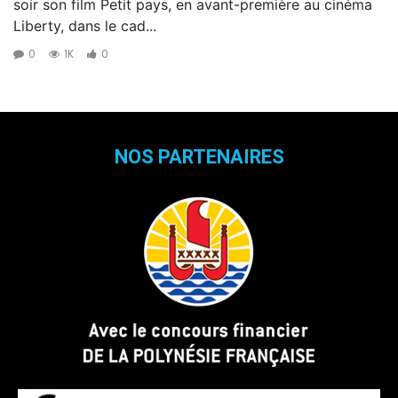
soir son film Petit pays, en avant-première au cinéma
Liberty, dans le cad...
0
1K
0
NOS PARTENAIRES