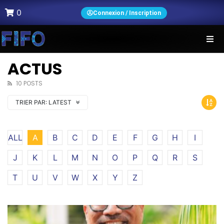
0
Connexion / Inscription
ACTUS
10 POSTS
TRIER PAR:
LATEST
ALL
A
B
C
D
E
F
G
H
I
J
K
L
M
N
O
P
Q
R
S
T
U
V
W
X
Y
Z