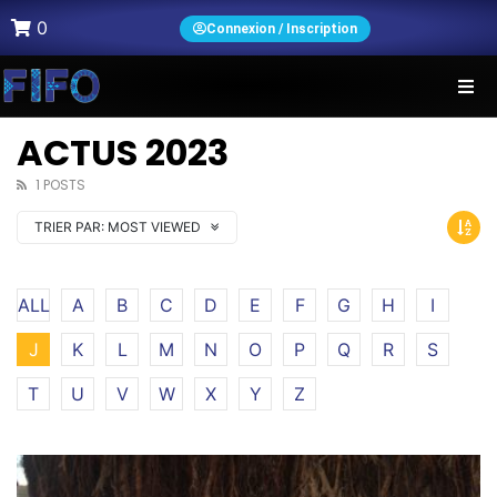
0
Connexion / Inscription
ACTUS 2023
1 POSTS
TRIER PAR:
MOST VIEWED
ALL
A
B
C
D
E
F
G
H
I
J
K
L
M
N
O
P
Q
R
S
T
U
V
W
X
Y
Z