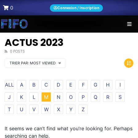
0
Connexion / Inscription
ACTUS 2023
0 POSTS
TRIER PAR:
MOST VIEWED
ALL
A
B
C
D
E
F
G
H
I
J
K
L
M
N
O
P
Q
R
S
T
U
V
W
X
Y
Z
It seems we can’t find what you’re looking for. Perhaps
searching can help.