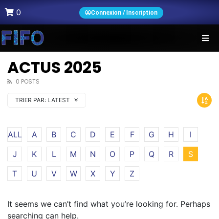
0
Connexion / Inscription
ACTUS 2025
0 POSTS
TRIER PAR:
LATEST
ALL
A
B
C
D
E
F
G
H
I
J
K
L
M
N
O
P
Q
R
S
T
U
V
W
X
Y
Z
It seems we can’t find what you’re looking for. Perhaps
searching can help.