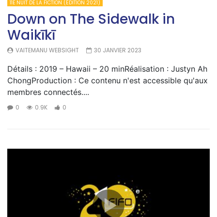
11E NUIT DE LA FICTION (ÉDITION 2021)
Down on The Sidewalk in
Waikīkī
VAITEMANU WEBSIGHT
30 JANVIER 2023
Détails : 2019 – Hawaii – 20 minRéalisation : Justyn Ah
ChongProduction : Ce contenu n'est accessible qu'aux
membres connectés....
0
0.9K
0