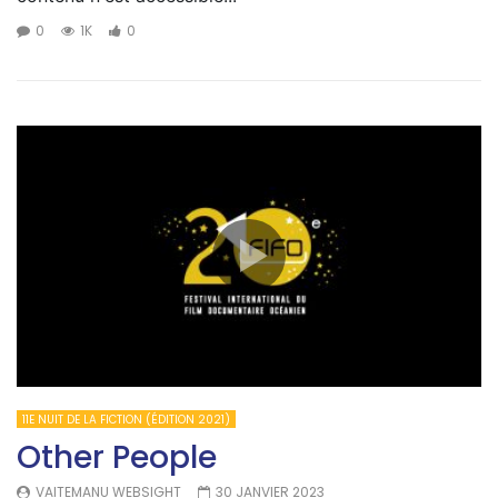
0
1K
0
11E NUIT DE LA FICTION (ÉDITION 2021)
Other People
VAITEMANU WEBSIGHT
30 JANVIER 2023