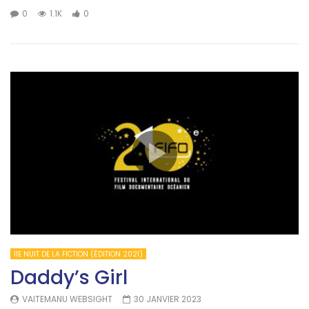
0
1.1K
0
11E NUIT DE LA FICTION (ÉDITION 2021)
Daddy’s Girl
VAITEMANU WEBSIGHT
30 JANVIER 2023