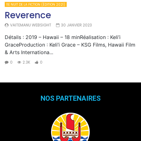
11E NUIT DE LA FICTION (ÉDITION 2021)
Reverence
VAITEMANU WEBSIGHT
30 JANVIER 2023
Détails : 2019 – Hawaii – 18 minRéalisation : Keli’i
GraceProduction : Keli’i Grace – KSG Films, Hawaii Film
& Arts Internationa...
0
2.3K
0
NOS PARTENAIRES