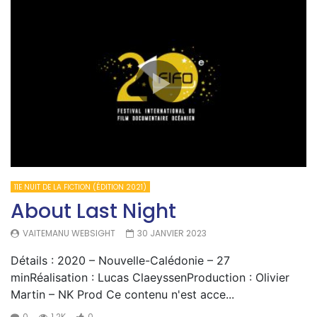
11E NUIT DE LA FICTION (ÉDITION 2021)
About Last Night
VAITEMANU WEBSIGHT
30 JANVIER 2023
Détails : 2020 – Nouvelle-Calédonie – 27
minRéalisation : Lucas ClaeyssenProduction : Olivier
Martin – NK Prod Ce contenu n'est acce...
0
1.2K
0