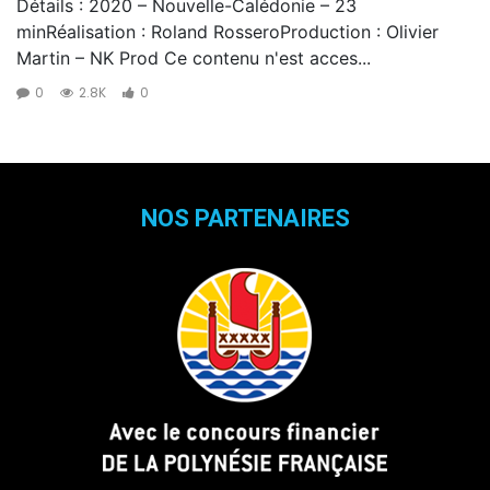
Détails : 2020 – Nouvelle-Calédonie – 23
minRéalisation : Roland RosseroProduction : Olivier
Martin – NK Prod Ce contenu n'est acces...
0
2.8K
0
NOS PARTENAIRES