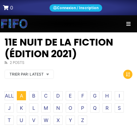
0
Connexion / Inscription
11E NUIT DE LA FICTION
(ÉDITION 2021)
2 POSTS
TRIER PAR:
LATEST
ALL
A
B
C
D
E
F
G
H
I
J
K
L
M
N
O
P
Q
R
S
T
U
V
W
X
Y
Z