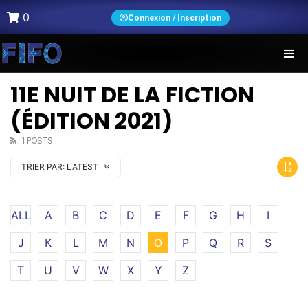
0
Connexion / Inscription
11E NUIT DE LA FICTION
(ÉDITION 2021)
1 POSTS
TRIER PAR:
LATEST
ALL
A
B
C
D
E
F
G
H
I
J
K
L
M
N
O
P
Q
R
S
T
U
V
W
X
Y
Z