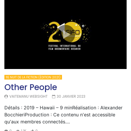
11E NUIT DE LA FICTION (ÉDITION 2021)
Other People
VAITEMANU WEBSIGHT
30 JANVIER 2023
Détails : 2019 – Hawaii – 9 minRéalisation : Alexander
BocchieriProduction : Ce contenu n'est accessible
qu'aux membres connectés....
0
1.1K
0