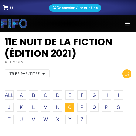
0
Connexion / Inscription
11E NUIT DE LA FICTION
(ÉDITION 2021)
1 POSTS
TRIER PAR:
TITRE
ALL
A
B
C
D
E
F
G
H
I
J
K
L
M
N
O
P
Q
R
S
T
U
V
W
X
Y
Z