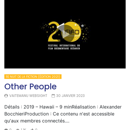
11E NUIT DE LA FICTION (ÉDITION 2021)
Other People
VAITEMANU WEBSIGHT
30 JANVIER 2023
Détails : 2019 – Hawaii – 9 minRéalisation : Alexander
BocchieriProduction : Ce contenu n'est accessible
qu'aux membres connectés....
0
1.1K
0