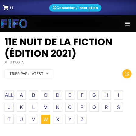
0
Connexion / Inscription
11E NUIT DE LA FICTION
(ÉDITION 2021)
0 POSTS
TRIER PAR:
LATEST
ALL
A
B
C
D
E
F
G
H
I
J
K
L
M
N
O
P
Q
R
S
T
U
V
W
X
Y
Z