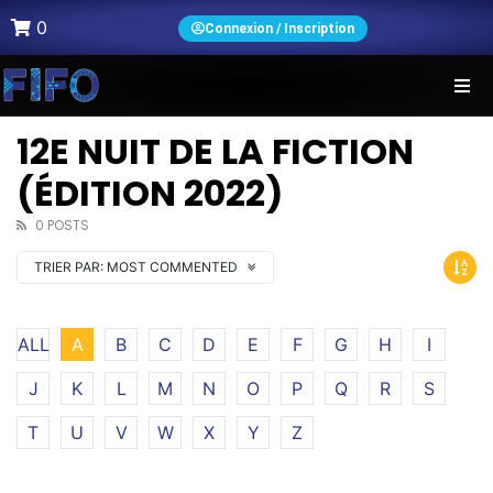
0
Connexion / Inscription
12E NUIT DE LA FICTION
(ÉDITION 2022)
0 POSTS
TRIER PAR:
MOST COMMENTED
ALL
A
B
C
D
E
F
G
H
I
J
K
L
M
N
O
P
Q
R
S
T
U
V
W
X
Y
Z