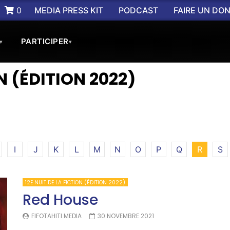
0
MEDIA PRESS KIT
PODCAST
FAIRE UN DO
PARTICIPER
▾
▾
ON (ÉDITION 2022)
I
J
K
L
M
N
O
P
Q
R
S
12E NUIT DE LA FICTION (ÉDITION 2022)
Red House
FIFOTAHITI.MEDIA
30 NOVEMBRE 2021