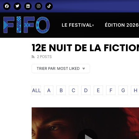
LE FESTIVAL
ÉDITION 2026
▾
12E NUIT DE LA FICTI
2 POSTS
TRIER PAR:
MOST LIKED
ALL
A
B
C
D
E
F
G
H