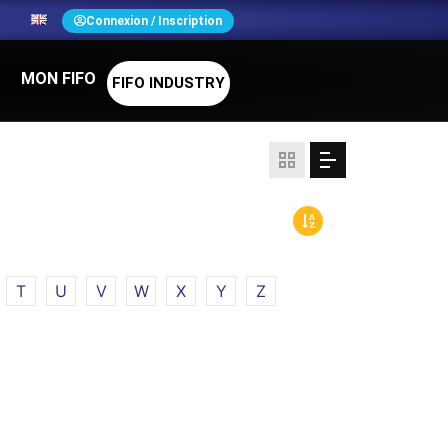
N
Connexion / Inscription
MON FIFO
FIFO INDUSTRY
T
U
V
W
X
Y
Z