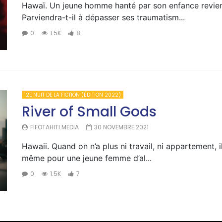
Hawaï. Un jeune homme hanté par son enfance revient 
Parviendra-t-il à dépasser ses traumatism...
0
1.5K
8
12E NUIT DE LA FICTION (ÉDITION 2022)
River of Small Gods
FIFOTAHITI.MEDIA
30 NOVEMBRE 2021
Hawaii. Quand on n’a plus ni travail, ni appartement, il
même pour une jeune femme d’al...
0
1.5K
7