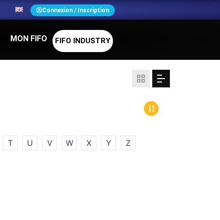
N
Connexion / Inscription
MON FIFO
FIFO INDUSTRY
T
U
V
W
X
Y
Z