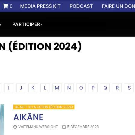
0
MEDIA PRESS KIT
PODCAST
FAIRE UN DO
PARTICIPER
▾
▾
ON (ÉDITION 2024)
I
J
K
L
M
N
O
P
Q
R
S
14E NUIT DE LA FICTION (ÉDITION 2024)
AIKĀNE
VAITEMANU WEBSIGHT
5 DÉCEMBRE 2023