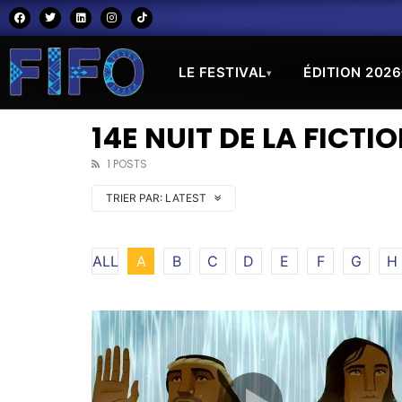
LE FESTIVAL
ÉDITION 2026
▾
14E NUIT DE LA FICTI
1 POSTS
TRIER PAR:
LATEST
ALL
A
B
C
D
E
F
G
H