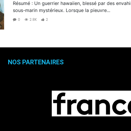
Résumé : Un guerrier hawaiien, blessé par des enva
sous-marin mystérieux. Lorsque la pieuvre...
0
2.8K
2
NOS PARTENAIRES