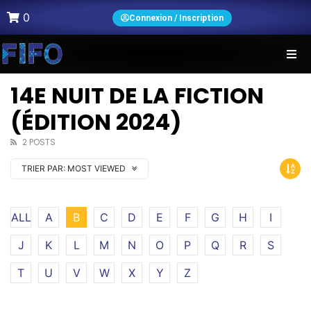
0
Connexion / Inscription
14E NUIT DE LA FICTION
(ÉDITION 2024)
2 POSTS
TRIER PAR:
MOST VIEWED
ALL
A
B
C
D
E
F
G
H
I
J
K
L
M
N
O
P
Q
R
S
T
U
V
W
X
Y
Z