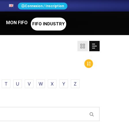
N
Connexion / Inscription
MON FIFO
FIFO INDUSTRY
T
U
V
W
X
Y
Z