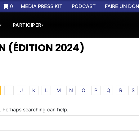
0
MEDIA PRESS KIT
PODCAST
FAIRE UN DO
PARTICIPER
▾
▾
ON (ÉDITION 2024)
I
J
K
L
M
N
O
P
Q
R
S
r. Perhaps searching can help.