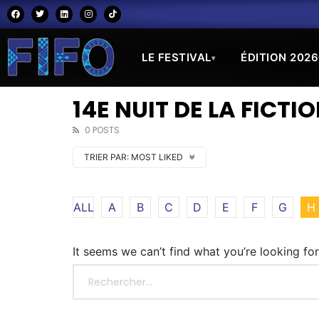
LE FESTIVAL
ÉDITION 2026
▾
14E NUIT DE LA FICTI
0 POSTS
TRIER PAR:
MOST LIKED
ALL
A
B
C
D
E
F
G
H
It seems we can’t find what you’re looking fo