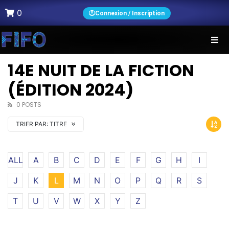
0
Connexion / Inscription
14E NUIT DE LA FICTION
(ÉDITION 2024)
0 POSTS
TRIER PAR:
TITRE
ALL
A
B
C
D
E
F
G
H
I
J
K
L
M
N
O
P
Q
R
S
T
U
V
W
X
Y
Z