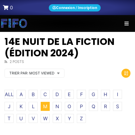
0
Connexion / Inscription
14E NUIT DE LA FICTION
(ÉDITION 2024)
2 POSTS
TRIER PAR:
MOST VIEWED
ALL
A
B
C
D
E
F
G
H
I
J
K
L
M
N
O
P
Q
R
S
T
U
V
W
X
Y
Z