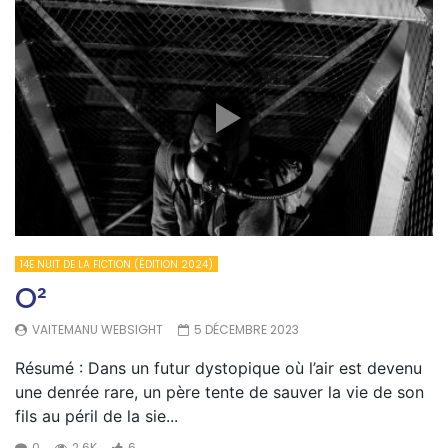
14E NUIT DE LA FICTION (ÉDITION 2024)
O²
VAITEMANU WEBSIGHT
5 DÉCEMBRE 2023
Résumé : Dans un futur dystopique où l’air est devenu
une denrée rare, un père tente de sauver la vie de son
fils au péril de la sie...
0
2.6K
6