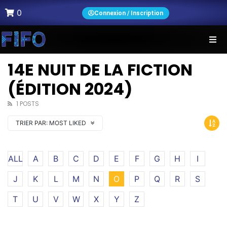
0
Connexion / Inscription
14E NUIT DE LA FICTION
(ÉDITION 2024)
1 POSTS
TRIER PAR:
MOST LIKED
ALL
A
B
C
D
E
F
G
H
I
J
K
L
M
N
O
P
Q
R
S
T
U
V
W
X
Y
Z