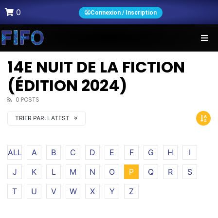
0
Connexion / Inscription
14E NUIT DE LA FICTION
(ÉDITION 2024)
0 POSTS
TRIER PAR:
LATEST
ALL
A
B
C
D
E
F
G
H
I
J
K
L
M
N
O
P
Q
R
S
T
U
V
W
X
Y
Z