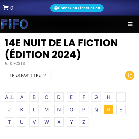
0
Connexion / Inscription
14E NUIT DE LA FICTION
(ÉDITION 2024)
0 POSTS
TRIER PAR:
TITRE
ALL
A
B
C
D
E
F
G
H
I
J
K
L
M
N
O
P
Q
R
S
T
U
V
W
X
Y
Z