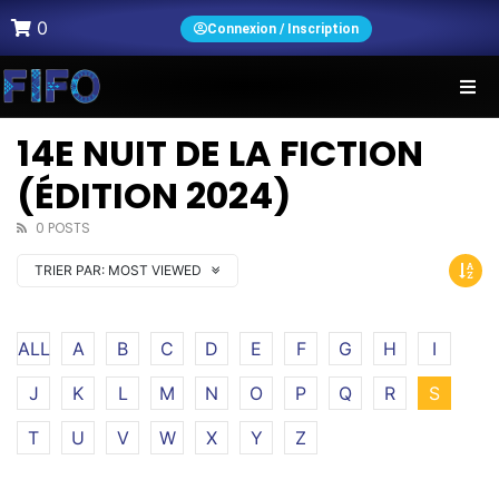
0
Connexion / Inscription
14E NUIT DE LA FICTION
(ÉDITION 2024)
0 POSTS
TRIER PAR:
MOST VIEWED
ALL
A
B
C
D
E
F
G
H
I
J
K
L
M
N
O
P
Q
R
S
T
U
V
W
X
Y
Z