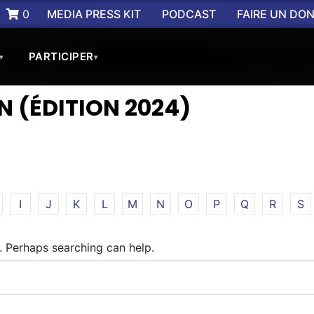
0
MEDIA PRESS KIT
PODCAST
FAIRE UN DO
PARTICIPER
▾
▾
ON (ÉDITION 2024)
I
J
K
L
M
N
O
P
Q
R
S
r. Perhaps searching can help.