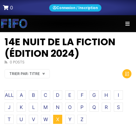
0
Connexion / Inscription
14E NUIT DE LA FICTION
(ÉDITION 2024)
0 POSTS
TRIER PAR:
TITRE
ALL
A
B
C
D
E
F
G
H
I
J
K
L
M
N
O
P
Q
R
S
T
U
V
W
X
Y
Z