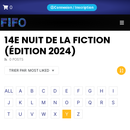
0
Connexion / Inscription
14E NUIT DE LA FICTION
(ÉDITION 2024)
0 POSTS
TRIER PAR:
MOST LIKED
ALL
A
B
C
D
E
F
G
H
I
J
K
L
M
N
O
P
Q
R
S
T
U
V
W
X
Y
Z