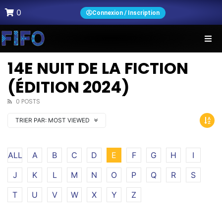
0
Connexion / Inscription
14E NUIT DE LA FICTION
(ÉDITION 2024)
0 POSTS
TRIER PAR:
MOST VIEWED
ALL
A
B
C
D
E
F
G
H
I
J
K
L
M
N
O
P
Q
R
S
T
U
V
W
X
Y
Z