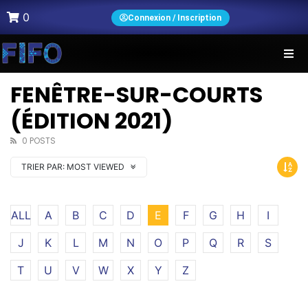
0
Connexion / Inscription
FENÊTRE-SUR-COURTS
(ÉDITION 2021)
0 POSTS
TRIER PAR:
MOST VIEWED
ALL
A
B
C
D
E
F
G
H
I
J
K
L
M
N
O
P
Q
R
S
T
U
V
W
X
Y
Z