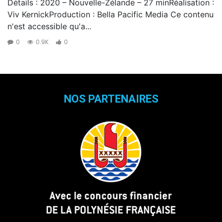
Détails : 2020 – Nouvelle-Zélande – 27 minRéalisation :
Viv KernickProduction : Bella Pacific Media Ce contenu
n'est accessible qu'a...
0
0.9K
0
NOS PARTENAIRES