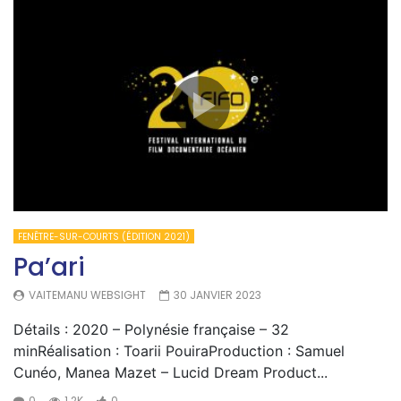
FENÊTRE-SUR-COURTS (ÉDITION 2021)
Pa’ari
VAITEMANU WEBSIGHT
30 JANVIER 2023
Détails : 2020 – Polynésie française – 32
minRéalisation : Toarii PouiraProduction : Samuel
Cunéo, Manea Mazet – Lucid Dream Product...
0
1.2K
0