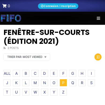
0
Connexion / Inscription
FENÊTRE-SUR-COURTS
(ÉDITION 2021)
2 POSTS
TRIER PAR:
MOST VIEWED
ALL
A
B
C
D
E
F
G
H
I
J
K
L
M
N
O
P
Q
R
S
T
U
V
W
X
Y
Z