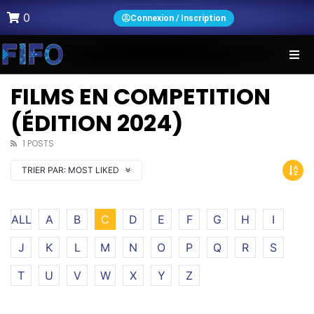
0
Connexion / Inscription
FILMS EN COMPETITION
(ÉDITION 2024)
1 POSTS
TRIER PAR:
MOST LIKED
ALL
A
B
C
D
E
F
G
H
I
J
K
L
M
N
O
P
Q
R
S
T
U
V
W
X
Y
Z