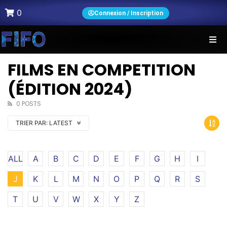
0
Connexion / Inscription
FILMS EN COMPETITION
(ÉDITION 2024)
0 POSTS
TRIER PAR:
LATEST
ALL
A
B
C
D
E
F
G
H
I
J
K
L
M
N
O
P
Q
R
S
T
U
V
W
X
Y
Z