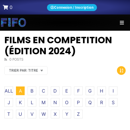
0
Connexion / Inscription
FILMS EN COMPETITION
(ÉDITION 2024)
0 POSTS
TRIER PAR:
TITRE
ALL
A
B
C
D
E
F
G
H
I
J
K
L
M
N
O
P
Q
R
S
T
U
V
W
X
Y
Z