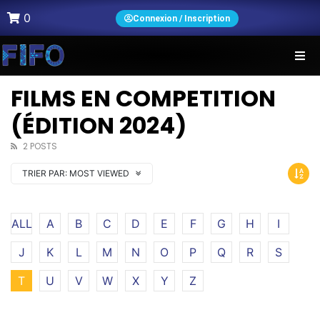
0
Connexion / Inscription
FILMS EN COMPETITION
(ÉDITION 2024)
2 POSTS
TRIER PAR:
MOST VIEWED
ALL
A
B
C
D
E
F
G
H
I
J
K
L
M
N
O
P
Q
R
S
T
U
V
W
X
Y
Z