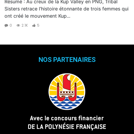
Résumé : Au creux de la Kup Valley en PNG, Tribal
Sisters retrace l’histoire étonnante de trois femmes qui
ont créé le mouvement Kup...
0
2.1K
5
NOS PARTENAIRES