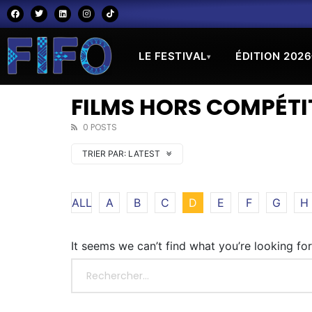
LE FESTIVAL
ÉDITION 2026
▾
FILMS HORS COMPÉTIT
0 POSTS
TRIER PAR:
LATEST
ALL
A
B
C
D
E
F
G
H
It seems we can’t find what you’re looking fo