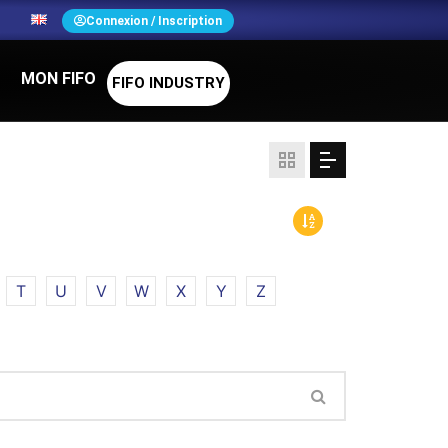
N
Connexion / Inscription
MON FIFO
FIFO INDUSTRY
T
U
V
W
X
Y
Z