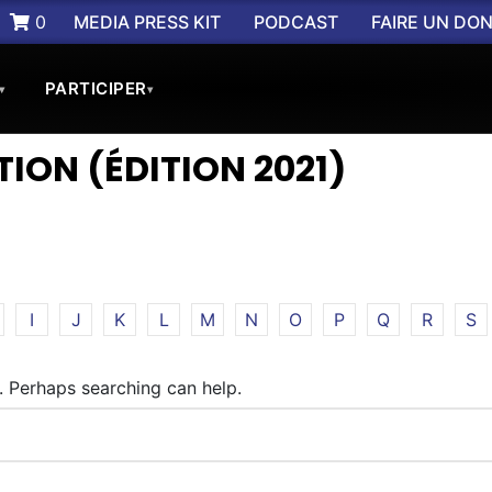
0
MEDIA PRESS KIT
PODCAST
FAIRE UN DO
PARTICIPER
▾
▾
ION (ÉDITION 2021)
I
J
K
L
M
N
O
P
Q
R
S
r. Perhaps searching can help.