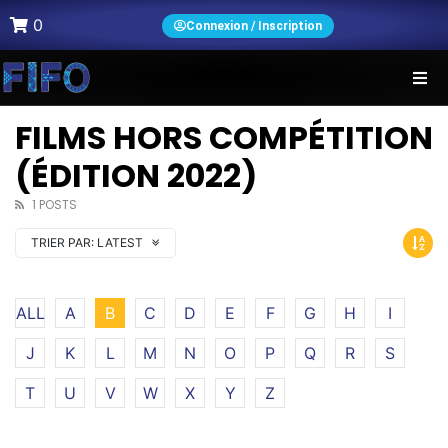
0
Connexion / Inscription
FILMS HORS COMPÉTITION
(ÉDITION 2022)
1 POSTS
TRIER PAR:
LATEST
ALL
A
B
C
D
E
F
G
H
I
J
K
L
M
N
O
P
Q
R
S
T
U
V
W
X
Y
Z