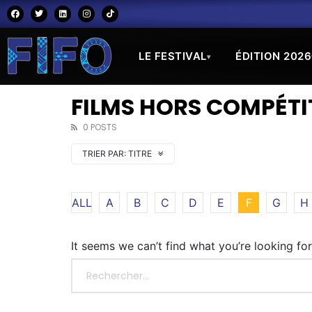
LE FESTIVAL
ÉDITION 2026
▾
FILMS HORS COMPÉTIT
0 POSTS
TRIER PAR:
TITRE
ALL
A
B
C
D
E
F
G
H
It seems we can’t find what you’re looking fo