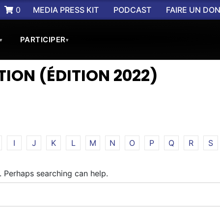
0
MEDIA PRESS KIT
PODCAST
FAIRE UN DO
PARTICIPER
▾
▾
ION (ÉDITION 2022)
I
J
K
L
M
N
O
P
Q
R
S
r. Perhaps searching can help.