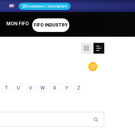
N
Connexion / Inscription
MON FIFO
FIFO INDUSTRY
T
U
V
W
X
Y
Z