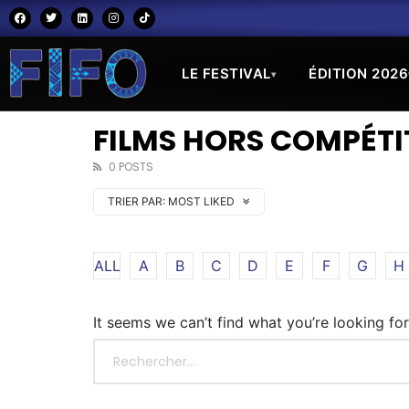
LE FESTIVAL
ÉDITION 2026
▾
FILMS HORS COMPÉTIT
0 POSTS
TRIER PAR:
MOST LIKED
ALL
A
B
C
D
E
F
G
H
It seems we can’t find what you’re looking fo