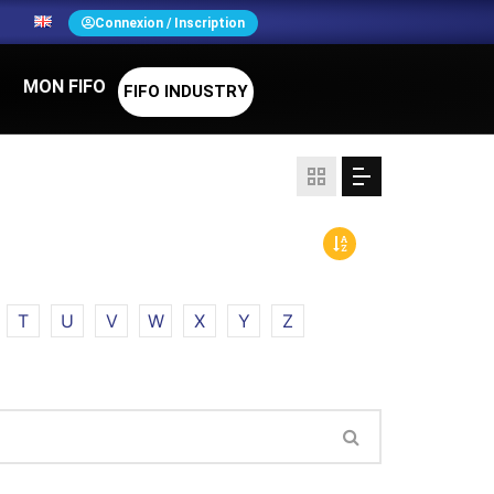
N
Connexion / Inscription
MON FIFO
FIFO INDUSTRY
T
U
V
W
X
Y
Z