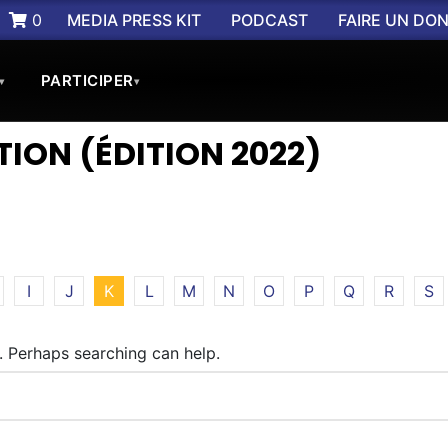
0
MEDIA PRESS KIT
PODCAST
FAIRE UN DO
PARTICIPER
▾
▾
ION (ÉDITION 2022)
I
J
K
L
M
N
O
P
Q
R
S
r. Perhaps searching can help.