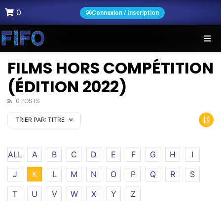
0
Connexion / Inscription
FILMS HORS COMPÉTITION
(ÉDITION 2022)
0 POSTS
TRIER PAR:
TITRE
ALL
A
B
C
D
E
F
G
H
I
J
K
L
M
N
O
P
Q
R
S
T
U
V
W
X
Y
Z