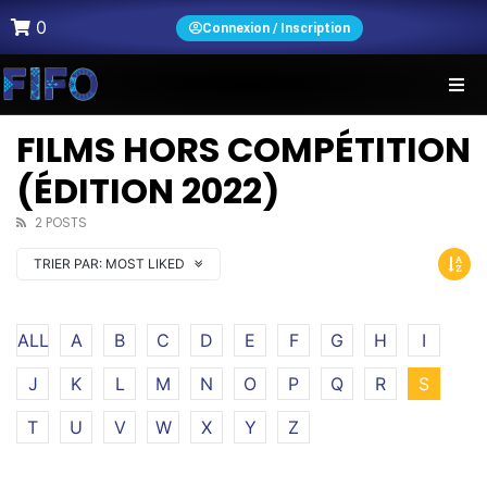
0
Connexion / Inscription
FILMS HORS COMPÉTITION
(ÉDITION 2022)
2 POSTS
TRIER PAR:
MOST LIKED
ALL
A
B
C
D
E
F
G
H
I
J
K
L
M
N
O
P
Q
R
S
T
U
V
W
X
Y
Z