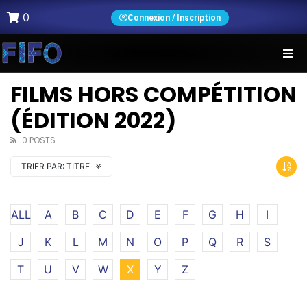
0
Connexion / Inscription
FILMS HORS COMPÉTITION
(ÉDITION 2022)
0 POSTS
TRIER PAR:
TITRE
ALL
A
B
C
D
E
F
G
H
I
J
K
L
M
N
O
P
Q
R
S
T
U
V
W
X
Y
Z