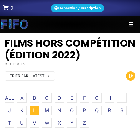
0
Connexion / Inscription
FILMS HORS COMPÉTITION
(ÉDITION 2022)
0 POSTS
TRIER PAR:
LATEST
ALL
A
B
C
D
E
F
G
H
I
J
K
L
M
N
O
P
Q
R
S
T
U
V
W
X
Y
Z