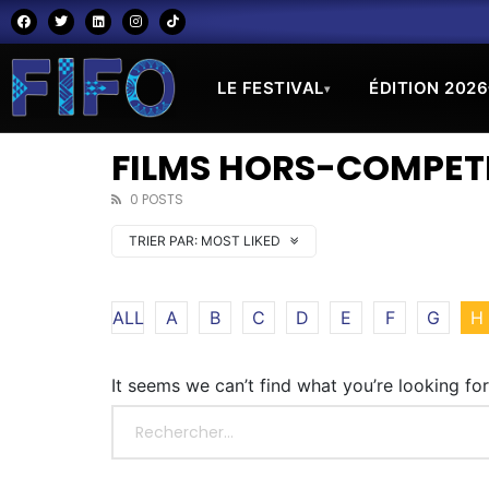
LE FESTIVAL
ÉDITION 2026
▾
FILMS HORS-COMPETI
0 POSTS
TRIER PAR:
MOST LIKED
ALL
A
B
C
D
E
F
G
H
It seems we can’t find what you’re looking fo