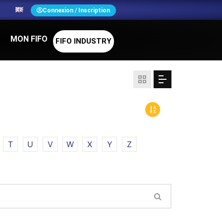
N
Connexion / Inscription
MON FIFO
FIFO INDUSTRY
T
U
V
W
X
Y
Z