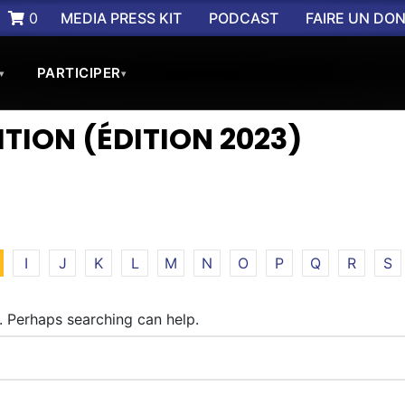
0
MEDIA PRESS KIT
PODCAST
FAIRE UN DO
PARTICIPER
▾
▾
TION (ÉDITION 2023)
I
J
K
L
M
N
O
P
Q
R
S
r. Perhaps searching can help.