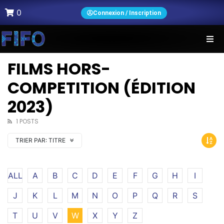
0
Connexion / Inscription
FILMS HORS-
COMPETITION (ÉDITION
2023)
1 POSTS
TRIER PAR:
TITRE
ALL
A
B
C
D
E
F
G
H
I
J
K
L
M
N
O
P
Q
R
S
T
U
V
W
X
Y
Z