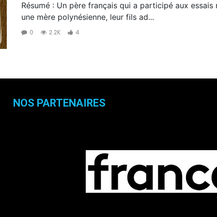
Résumé : Un père français qui a participé aux essais
une mère polynésienne, leur fils ad...
0
2.2K
4
NOS PARTENAIRES