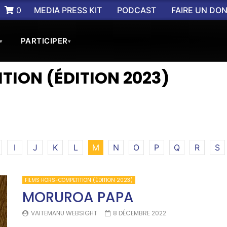
0
MEDIA PRESS KIT
PODCAST
FAIRE UN DO
PARTICIPER
▾
▾
TION (ÉDITION 2023)
I
J
K
L
M
N
O
P
Q
R
S
FILMS HORS-COMPETITION (ÉDITION 2023)
MORUROA PAPA
VAITEMANU WEBSIGHT
8 DÉCEMBRE 2022