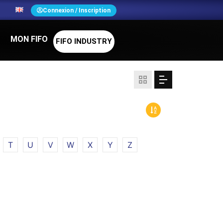
N
Connexion / Inscription
MON FIFO
FIFO INDUSTRY
T
U
V
W
X
Y
Z