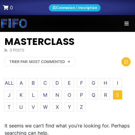
0
Connexion / Inscription
MASTERCLASS
0 POSTS
TRIER PAR:
MOST COMMENTED
ALL
A
B
C
D
E
F
G
H
I
J
K
L
M
N
O
P
Q
R
S
T
U
V
W
X
Y
Z
It seems we can’t find what you’re looking for. Perhaps
searching can help.