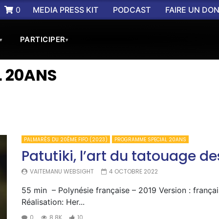
0
MEDIA PRESS KIT
PODCAST
FAIRE UN DO
PARTICIPER
▾
▾
 20ANS
PALMARÈS DU 20ÈME FIFO (2023)
PROGRAMME SPECIAL 20ANS
Patutiki, l’art du tatouage d
VAITEMANU WEBSIGHT
4 OCTOBRE 2022
55 min – Polynésie française – 2019 Version : françai
Réalisation: Her...
0
8.8K
10