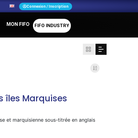
N
Connexion / Inscription
MON FIFO
FIFO INDUSTRY
es îles Marquises
se et marquisienne sous-titrée en anglais