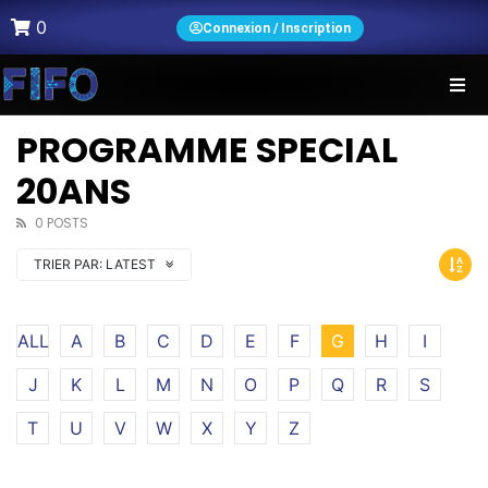
0
Connexion / Inscription
PROGRAMME SPECIAL
20ANS
0 POSTS
TRIER PAR:
LATEST
ALL
A
B
C
D
E
F
G
H
I
J
K
L
M
N
O
P
Q
R
S
T
U
V
W
X
Y
Z