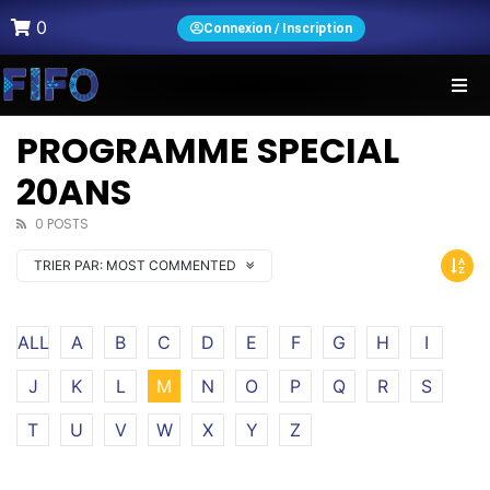
0
Connexion / Inscription
PROGRAMME SPECIAL
20ANS
0 POSTS
TRIER PAR:
MOST COMMENTED
ALL
A
B
C
D
E
F
G
H
I
J
K
L
M
N
O
P
Q
R
S
T
U
V
W
X
Y
Z