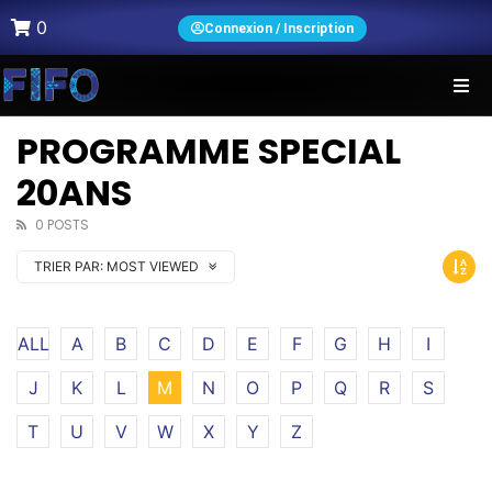
0
Connexion / Inscription
PROGRAMME SPECIAL
20ANS
0 POSTS
TRIER PAR:
MOST VIEWED
ALL
A
B
C
D
E
F
G
H
I
J
K
L
M
N
O
P
Q
R
S
T
U
V
W
X
Y
Z