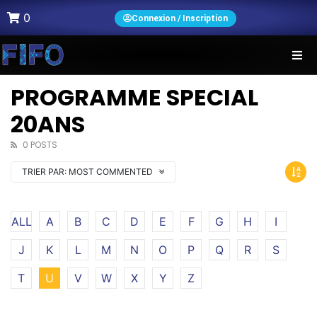
0
Connexion / Inscription
PROGRAMME SPECIAL
20ANS
0 POSTS
TRIER PAR:
MOST COMMENTED
ALL
A
B
C
D
E
F
G
H
I
J
K
L
M
N
O
P
Q
R
S
T
U
V
W
X
Y
Z