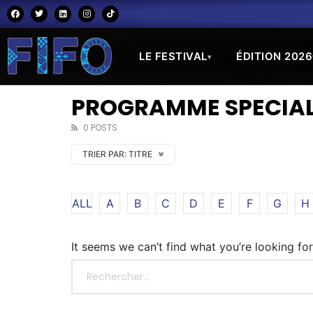
LE FESTIVAL
ÉDITION 2026
▾
PROGRAMME SPECIAL
0 POSTS
TRIER PAR:
TITRE
ALL
A
B
C
D
E
F
G
H
It seems we can’t find what you’re looking fo