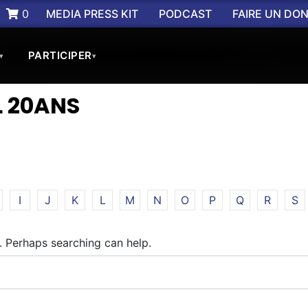
0
MEDIA PRESS KIT
PODCAST
FAIRE UN DO
PARTICIPER
▾
▾
 20ANS
I
J
K
L
M
N
O
P
Q
R
S
r. Perhaps searching can help.