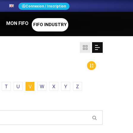
N
Connexion / Inscription
MON FIFO
FIFO INDUSTRY
T
U
V
W
X
Y
Z